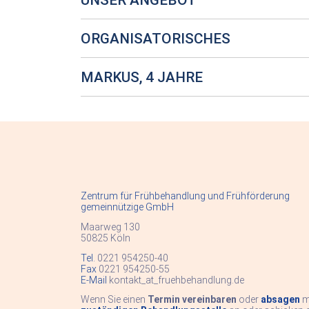
ORGANISATORISCHES
MARKUS, 4 JAHRE
Zentrum für Frühbehandlung und Frühförderung
gemeinnützige GmbH
Maarweg 130
50825 Köln
Tel
.
0221 954250-40
Fax
0221 954250-55
E-Mail
kontakt
_at_
fruehbehandlung.de
Wenn Sie einen
Termin vereinbaren
oder
absagen
m