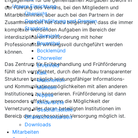
Engagement für die gemeinsamen Aufgaben sowohl in
Unsere Einrichtung
der Führung des Vereins, bei den Mitgliedern und
Übersicht
Mitarbeiterinnen, aber auch bei den Partnern in der
Geschäftsführung und Gremien
Zusammenarbeit hat dazu beigetragen, dass die immer
Standorte
komplexer werdenden Aufgaben im Bereich der
Übersicht
interdisziplinären Frühförderung mit hoher
Bayenthal
Professionalität wirkungsvoll durchgeführt werden
Bocklemünd
können.
Chorweiler
Das Zentrum für Frühbehandlung und Frühförderung
Ehrenfeld
fühlt sich verpflichtet, durch den Aufbau transparenter
Kalk
Strukturen bezüglich leistungsfähiger Informations-
Meschenich
und Kommunikationsmöglichkeiten mit allen anderen
Mülheim
Institutionen zu kooperieren. Frühförderung ist dann
Nippes
besonders effektiv, wenn die Möglichkeit der
Kinderärzte
Vernetzung aller daran beteiligten Institutionen im
Geschäftsstelle
Bereich der psychosozialen Versorgung möglich ist.
Öffentlichkeitsarbeit
Downloads
Mitarbeiten