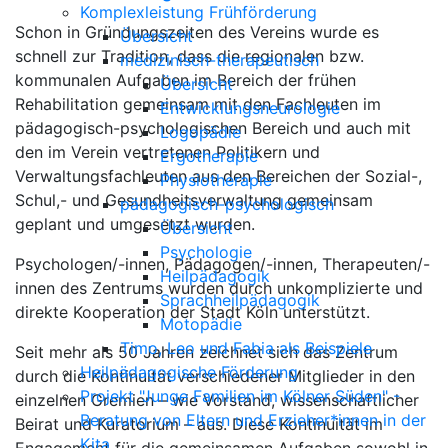
Komplexleistung Frühförderung
Schon in Gründungszeiten des Vereins wurde es
Übersicht
schnell zur Tradition, dass die regionalen bzw.
medizinisch-therapeutisch
kommunalen Aufgaben im Bereich der frühen
Übersicht
Rehabilitation gemeinsam mit den Fachleuten im
Entwicklungsneurologie
pädagogisch-psychologischen Bereich und auch mit
Logopädie
den im Verein vertretenen Politikern und
Ergotherapie
Verwaltungsfachleuten aus den Bereichen der Sozial-,
Physiotherapie
Schul,- und Gesundheitsverwaltung gemeinsam
pädagogisch-psychologisch
geplant und umgesetzt wurden.
Übersicht
Psychologie
Psychologen/-innen, Pädagogen/-innen, Therapeuten/-
Heilpädagogik
innen des Zentrums wurden durch unkomplizierte und
Sprachheilpädagogik
direkte Kooperation der Stadt Köln unterstützt.
Motopädie
Timo, Leo und Fabia als Beispiele
Seit mehr als 50 Jahren zeichnet sich das Zentrum
Heilpädagogische Förderung
durch die Kontinuität verschiedener Mitglieder in den
Projekt "Junge Familien im Kölner Süden" -
einzelnen Gremien – wie Vorstand, wissenschaftlicher
Beratung von Eltern und Erzieher*innen in der
Beirat und Kuratorium – aus. Diese Kontinuität im
Kita