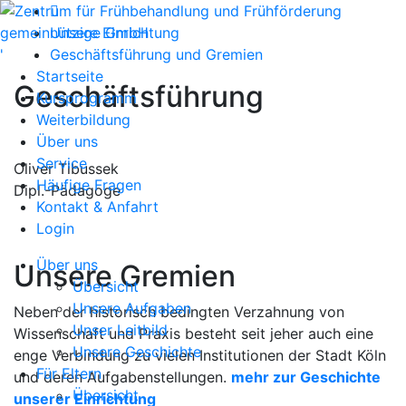
Unsere Einrichtung
'
Geschäftsführung und Gremien
Startseite
Geschäftsführung
Kursprogramm
Weiterbildung
Über uns
Service
Oliver Tibussek
Häufige Fragen
Dipl.-Pädagoge
Kontakt & Anfahrt
Login
Über uns
Unsere Gremien
Übersicht
Unsere Aufgaben
Neben der historisch bedingten Verzahnung von
Unser Leitbild
Wissenschaft und Praxis besteht seit jeher auch eine
Unsere Geschichte
enge Verbindung zu vielen Institutionen der Stadt Köln
Für Eltern
und deren Aufgabenstellungen.
mehr zur Geschichte
Übersicht
unserer Einrichtung